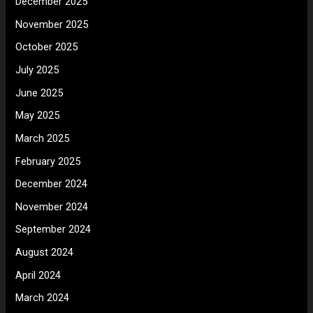
December 2025
November 2025
October 2025
July 2025
June 2025
May 2025
March 2025
February 2025
December 2024
November 2024
September 2024
August 2024
April 2024
March 2024