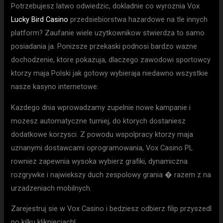
Potrzebujesz latwo odwiedzic, dokladnie co wyroznia Vox
Lucky Bird Casino
przedsiebiorstwa hazardowe na tle innych
platform? Zaufanie wiele uzytkownikow stwierdza to samo
posiadania ja. Ponizsze przekaski podnosi bardzo wazne
dochodzenie, ktore pokazuja, dlaczego zawodowi sportowcy
ktorzy maja Polski jak gotowy wybieraja niedawno wszystkie
nasze kasyno internetowe:
Kazdego dnia wprowadzamy zupelnie nowe kampanie i
mozesz automatyczne turniej, do ktorych dostaniesz
dodatkowe korzysci. Z powodu wspolpracy ktorzy maja
uznanymi dostawcami oprogramowania, Vox Casino PL
rowniez zapewnia wysoka wybierz grafiki, dynamiczna
rozgrywke i najwiekszy duch zespolowy grania � razem z na
urzadzeniach mobilnych.
Zarejestruj sie w Vox Casino i bedziesz odbierz filip przyszedl
po kilku kliknieciach!