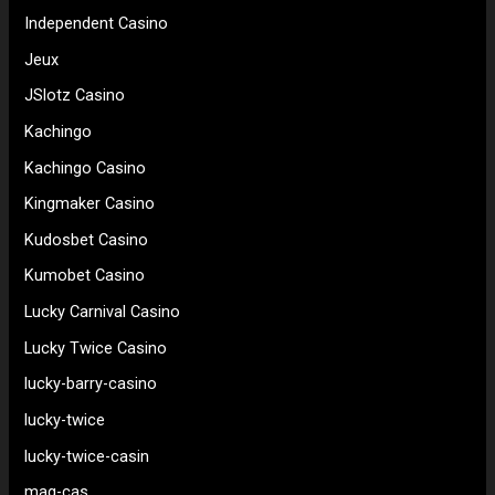
Independent Casino
Jeux
JSlotz Casino
Kachingo
Kachingo Casino
Kingmaker Casino
Kudosbet Casino
Kumobet Casino
Lucky Carnival Casino
Lucky Twice Casino
lucky-barry-casino
lucky-twice
lucky-twice-casin
mag-cas