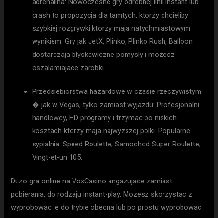
adrenalina: Nowoczesne gry odrebnej linii instant lub
crash to propozycja dla tamtych, ktorzy chcieliby
szybkiej rozgrywki ktorzy maja natychmiastowym
wynikiem. Gry jak JetX, Plinko, Plinko Rush, Balloon
dostarczaja blyskawiczne pomysly i mozesz
oszalamiajace zarobki.
Przedsiebiorstwa hazardowe w czasie rzeczywistym
� jak w Vegas, tylko zamiast wyjazdu: Profesjonalni
handlowcy, HD programy i trzymac po niskich
kosztach ktorzy maja najwyzszej polki. Popularne
sypialnia: Speed Roulette, Samochod Super Roulette,
Vingt-et-un 105.
Duzo gra online na VoxCasino angazujace zamiast
pobierania, do rodzaju instant-play. Mozesz skorzystac z
wyprobowac je do trybie obecna lub po prostu wyprobowac