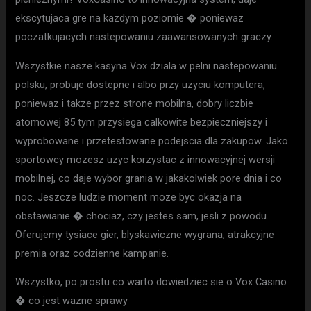
ekscytujaca gre na kazdym poziomie � poniewaz
poczatkujacych nastepowaniu zaawansowanych graczy.
Wszystkie nasze kasyna Vox dziala w pelni nastepowaniu
polsku, probuje dostepne i albo przy uzyciu komputera,
poniewaz i takze przez strone mobilna, dobry liczbie
atomowej 85 tym przysiega calkowite bezpieczniejszy i
wyprobowane i przetestowane podejscia dla zakupow. Jako
sportowcy mozesz uzyc korzystac z innowacyjnej wersji
mobilnej, co daje wybor grania w jakakolwiek pore dnia i co
noc. Jeszcze ludzie moment moze byc okazja na
obstawianie � chociaz, czy jestes sam, jesli z powodu.
Oferujemy tysiace gier, blyskawiczne wygrana, atrakcyjne
premia oraz codzienne kampanie.
Wszystko, po prostu co warto dowiedziec sie o Vox Casino
� co jest wazne sprawy