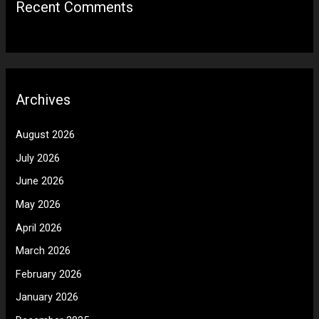
Recent Comments
Archives
August 2026
July 2026
June 2026
May 2026
April 2026
March 2026
February 2026
January 2026