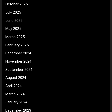
October 2025
July 2025
June 2025
May 2025
March 2025
February 2025
December 2024
November 2024
September 2024
August 2024
April 2024
March 2024
January 2024
December 2023