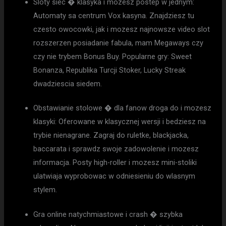
Sloty siec � klasyka i mozesz postep w jednym:
Automaty sa centrum Vox kasyna. Znajdziesz tu
czesto owocowki, jak i mozesz najnowsze video slot
rozszerzen posiadanie fabula, mam Megaways czy
czy nie trybem Bonus Buy. Popularne gry: Sweet
Bonanza, Republika Turcji Stoker, Lucky Streak
dwadziescia siedem.
Obstawianie stolowe � dla fanow droga do i mozesz
klasyki: Oferowane w klasycznej wersji i bedziesz na
trybie nienagrane. Zagraj do ruletke, blackjacka,
baccarata i sprawdz swoje zadowolenie i mozesz
informacja. Posty high-roller i mozesz mini-stoliki
ulatwiaja wyprobowac w odniesieniu do wlasnym
stylem.
Gra online natychmiastowe i crash � szybka