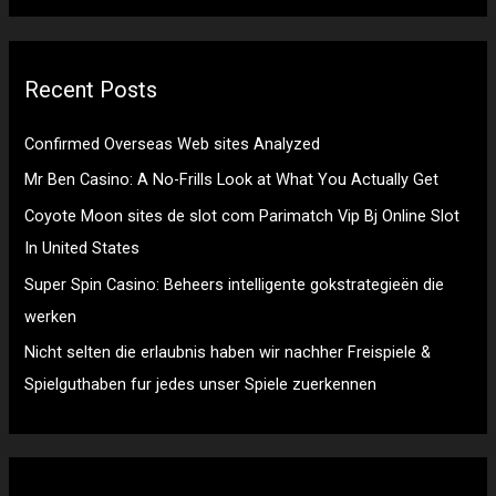
a
r
Recent Posts
c
h
Confirmed Overseas Web sites Analyzed
f
Mr Ben Casino: A No-Frills Look at What You Actually Get
o
Coyote Moon sites de slot com Parimatch Vip Bj Online Slot
r
In United States
:
Super Spin Casino: Beheers intelligente gokstrategieën die
werken
Nicht selten die erlaubnis haben wir nachher Freispiele &
Spielguthaben fur jedes unser Spiele zuerkennen