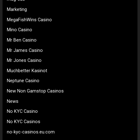
Marketing
MegaFishWins Casino
Mino Casino
Mr Ben Casino
Mr James Casino
Mr Jones Casino
Muchbetter Kasinot
Neptune Casino
New Non Gamstop Casinos
News
No KYC Casino
No KYC Casinos
no-kyc-casinos.eu.com