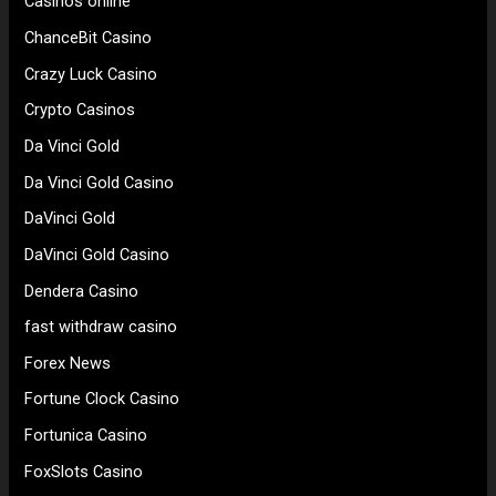
Casinos online
ChanceBit Casino
Crazy Luck Casino
Crypto Casinos
Da Vinci Gold
Da Vinci Gold Casino
DaVinci Gold
DaVinci Gold Casino
Dendera Casino
fast withdraw casino
Forex News
Fortune Clock Casino
Fortunica Casino
FoxSlots Casino