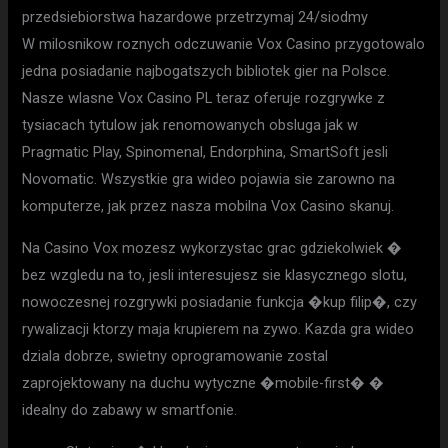
przedsiebiorstwa hazardowe przetrzymaj 24/siodmy
W milosnikow roznych odczuwanie Vox Casino przygotowalo
jedna posiadanie najbogatszych bibliotek gier na Polsce.
Nasze wlasne Vox Casino PL teraz oferuje rozgrywke z
tysiacach tytulow jak renomowanych obsluga jak w
Pragmatic Play, Spinomenal, Endorphina, SmartSoft jesli
Novomatic. Wszystkie gra wideo pojawia sie zarowno na
komputerze, jak przez nasza mobilna Vox Casino skanuj.
Na Casino Vox mozesz wykorzystac grac gdziekolwiek �
bez wzgledu na to, jesli interesujesz sie klasycznego slotu,
nowoczesnej rozgrywki posiadanie funkcja �kup filip�, czy
rywalizacji ktorzy maja krupierem na zywo. Kazda gra wideo
dziala dobrze, swietny oprogramowanie zostal
zaprojektowany na duchu wytyczne �mobile-first� �
idealny do zabawy w smartfonie.