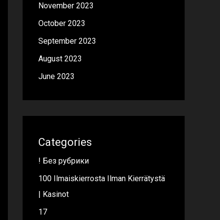
November 2023
October 2023
September 2023
August 2023
June 2023
Categories
! Без рубрики
100 Ilmaiskierrosta Ilman Kierrätystä
| Kasinot
17