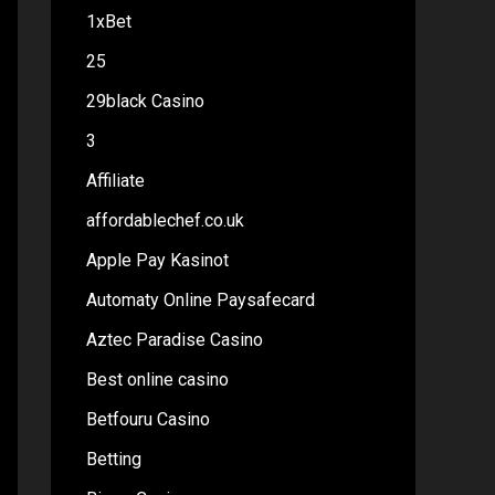
1xBet
25
29black Casino
3
Affiliate
affordablechef.co.uk
Apple Pay Kasinot
Automaty Online Paysafecard
Aztec Paradise Casino
Best online casino
Betfouru Casino
Betting