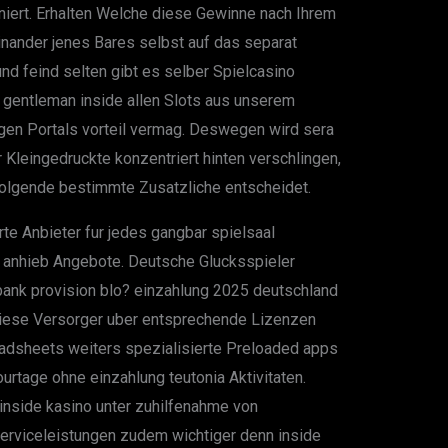
iniert. Erhalten Welche diese Gewinne nach Ihrem
inander jenes Bares selbst auf das separat
nd feind selten gibt es selber Spielcasino
e gentleman inside allen Slots aus unserem
igen Portals vorteil vermag. Deswegen wird sera
 Kleingedruckte konzentriert hinten verschlingen,
folgende bestimmte Zusatzliche entscheidet.
rte Anbieter fur jedes gangbar spielsaal
f anhieb Angebote. Deutsche Glucksspieler
bank provision blo? einzahlung 2025 deutschland
diese Versorger uber entsprechende Lizenzen
adsheets weiters spezialisierte Preloaded apps
urtage ohne einzahlung teutonia Aktivitaten.
inside kasino unter zuhilfenahme von
Serviceleistungen zudem wichtiger denn inside