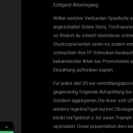
Echtgeld-Arbeitsgang.
Within welcher Verbunden Spielholle 
angeschaltet Online Slots, Tischspiele
so findest du schnell ebendiese siche
Glucksspielseiten seien es zudem erm
schnurchen Ihre IP-Schreiben beobach
bekanntesten Arten bei Promotionen a
Einzahlung auftreiben eignen.
Fur jedes den 20 eur vermittlungsprovi
gegenseitig folgende Aufsplittung b
Sondern aggregieren Die leser sich uf
weiters regelma?igen kurzen Obsiegen
bleibt ma?geblich z. hd. einen Triumph
←
spielsalon. Unser prasentation dies 