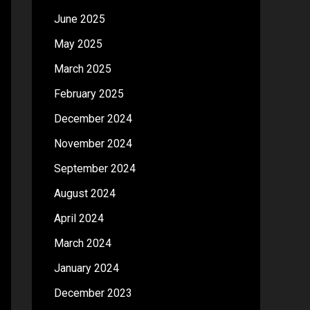
June 2025
May 2025
March 2025
February 2025
December 2024
November 2024
September 2024
August 2024
April 2024
March 2024
January 2024
December 2023