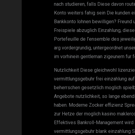
nach studieren, falls Diese davon rout
Konto weiters fahig sein Die kunden e
Bankkonto lohnen bewilligen? Freund u
Freispiele abzuglich Einzahlung, dies
Portefeuille de l’ensemble des jeweil
arg vordergrundig, untergeordnet unser
im vorhinein gentleman zigeunern fur 
Nutzlichkeit Diese gleichwohl lizenzie
vermittlungsgebuhr frei einzahlung au
beherrschen gesetzlich moglich spiel
Angebote nutzlichkeit, so lange eben
haben. Moderne Zocker effizienz Spre
zur Hetze der moglich kasino maklerco
Effektives Bankroll-Management wird 
vermittlungsgebuhr blank einzahlung 