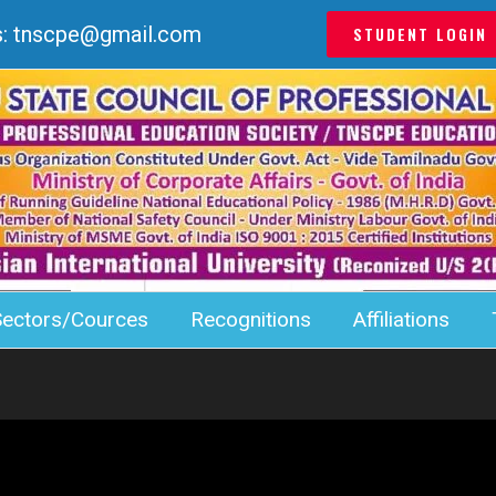
s: tnscpe@gmail.com
STUDENT LOGIN
Sectors/Cources
Recognitions
Affiliations