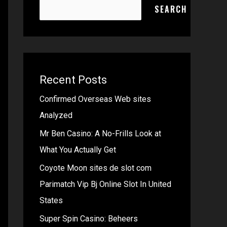
SEARCH
Recent Posts
Confirmed Overseas Web sites
Analyzed
Mr Ben Casino: A No-Frills Look at
What You Actually Get
Coyote Moon sites de slot com
Parimatch Vip Bj Online Slot In United
States
Super Spin Casino: Beheers