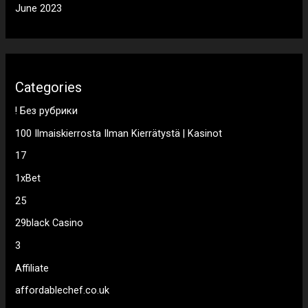
June 2023
Categories
! Без рубрики
100 Ilmaiskierrosta Ilman Kierrätystä | Kasinot
17
1xBet
25
29black Casino
3
Affiliate
affordablechef.co.uk