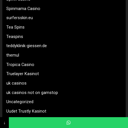
Spinmama Casino
surfersskin.eu
Tea Spins
Teaspins
teddyklinik-giessen.de
themul
Tropica Casino
Truelayer Kasinot
uk casinos
uk casinos not on gamstop
Uncategorized
Uudet Trustly Kasinot
Uudet Verovapaat Nettikasinot
↓