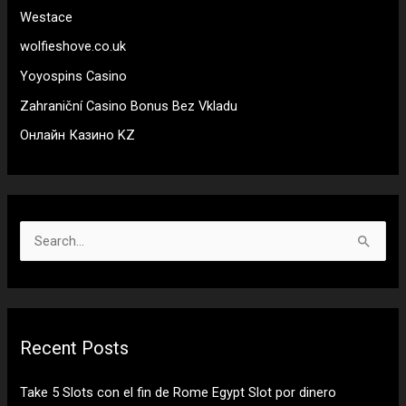
Westace
wolfieshove.co.uk
Yoyospins Casino
Zahraniční Casino Bonus Bez Vkladu
Онлайн Казино KZ
S
e
a
r
Recent Posts
c
h
Take 5 Slots con el fin de Rome Egypt Slot por dinero
f