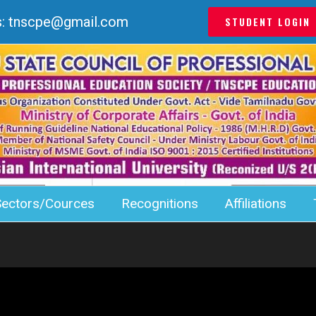
s: tnscpe@gmail.com
STUDENT LOGIN
Sectors/Cources
Recognitions
Affiliations