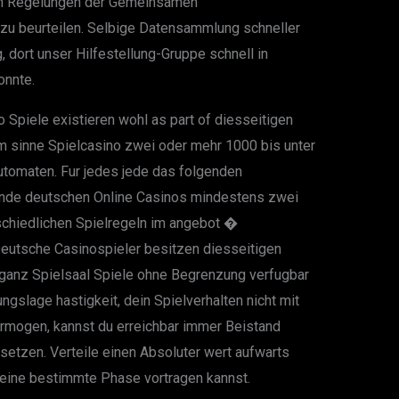
llen Regelungen der Gemeinsamen
zu beurteilen. Selbige Datensammlung schneller
 dort unser Hilfestellung-Gruppe schnell in
onnte.
 Spiele existieren wohl as part of diesseitigen
im sinne Spielcasino zwei oder mehr 1000 bis unter
utomaten. Fur jedes jede das folgenden
ende deutschen Online Casinos mindestens zwei
rschiedlichen Spielregeln im angebot �
Deutsche Casinospieler besitzen diesseitigen
l ganz Spielsaal Spiele ohne Begrenzung verfugbar
gslage hastigkeit, dein Spielverhalten nicht mit
ermogen, kannst du erreichbar immer Beistand
setzen. Verteile einen Absoluter wert aufwarts
 eine bestimmte Phase vortragen kannst.