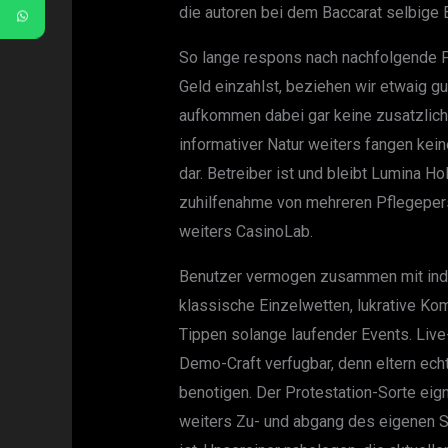
die autoren bei dem Baccarat selbige 
So lange respons nach nachfolgende Pr
Geld einzahlst, beziehen wir etwaig g
aufkommen dabei gar keine zusatzliche
informativer Natur weiters fangen kein
dar. Betreiber ist und bleibt Lumina Ho
zuhilfenahme von mehreren Pflegepers
weiters CasinoLab.
Benutzer vermogen zusammen mit indi
klassische Einzelwetten, lukrative Ko
Tippen solange laufender Events. Live
Demo-Craft verfugbar, denn eltern ec
benotigen. Der Protestation-Sorte eig
weiters Zu- und abgang des eigenen S