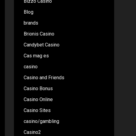
Bizzo Casino
Blog
brands
Brionis Casino
Candybet Casino
Cas mag es
casino
Casino and Friends
Casino Bonus
Casino Online
Casino Sites
casino/gambling
Casino2