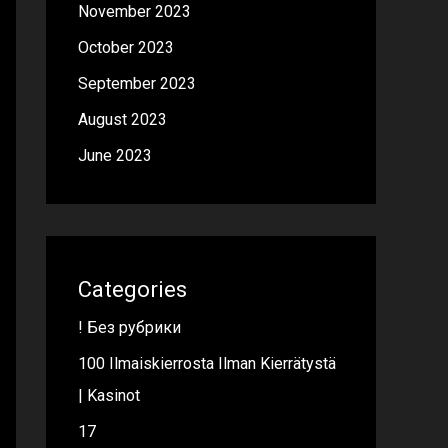
November 2023
October 2023
September 2023
August 2023
June 2023
Categories
! Без рубрики
100 Ilmaiskierrosta Ilman Kierrätystä
| Kasinot
17