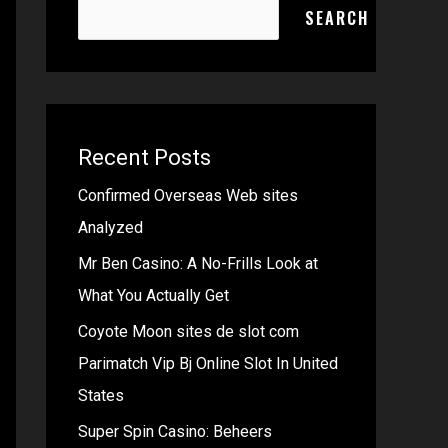
SEARCH
Recent Posts
Confirmed Overseas Web sites
Analyzed
Mr Ben Casino: A No-Frills Look at
What You Actually Get
Coyote Moon sites de slot com
Parimatch Vip Bj Online Slot In United
States
Super Spin Casino: Beheers