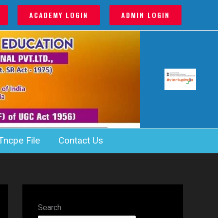
ACADEMY LOGIN
ADMIN LOGIN
Tncpe File
Contact Us
Search