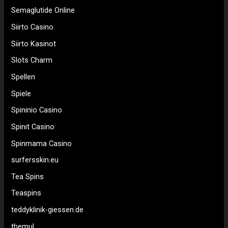
Semaglutide Online
Siirto Casino
Siirto Kasinot
Slots Charm
Spellen
Spiele
Spininio Casino
Spinit Casino
Spinmama Casino
surfersskin.eu
Tea Spins
Teaspins
teddyklinik-giessen.de
themul