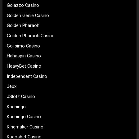
Golazzo Casino
Golden Genie Casino
Golden Pharaoh
Golden Pharaoh Casino
Golisimo Casino
Hahaspin Casino
HeavyBet Casino
Independent Casino
Jeux
JSlotz Casino
Kachingo
Kachingo Casino
Kingmaker Casino
Kudosbet Casino