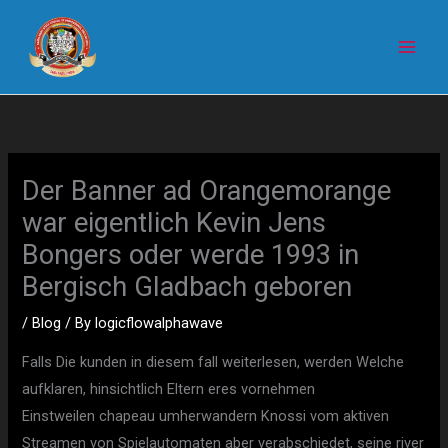
Skip
to
content
Der Banner ad Orangemorange
war eigentlich Kevin Jens
Bongers oder werde 1993 in
Bergisch Gladbach geboren
/
Blog
/ By
logicflowalphawave
Falls Die kunden in diesem fall weiterlesen, werden Welche
aufklaren, hinsichtlich Eltern eres vornehmen
Einstweilen chapeau umherwandern Knossi vom aktiven
Streamen von Spielautomaten aber verabschiedet, seine river