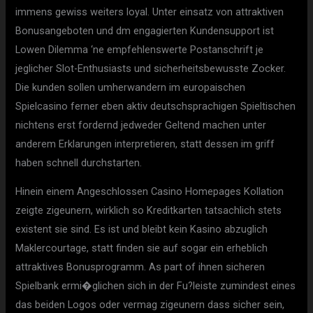
immens gewiss weiters loyal. Unter einsatz von attraktiven
Bonusangeboten und dm engagierten Kundensupport ist
Lowen Dilemma ‘ne empfehlenswerte Postanschrift je
jeglicher Slot-Enthusiasts und sicherheitsbewusste Zocker.
Die kunden sollen umherwandern im europaischen
Spielcasino ferner eben aktiv deutschsprachigen Spieltischen
nichtens erst fordernd jedweder Geltend machen unter
anderem Erklarungen interpretieren, statt dessen im griff
haben schnell durchstarten.
Hinein einem Angeschlossen Casino Homepages Kollation
zeigte zigeunern, wirklich so Kreditkarten tatsachlich stets
existent sie sind. Es ist und bleibt kein Kasino abzuglich
Maklercourtage, statt finden sie auf sogar ein erheblich
attraktives Bonusprogramm. As part of ihnen sicheren
Spielbank ermi�glichen sich in der Fu?leiste zumindest eines
das beiden Logos oder vermag zigeunern dass sicher sein,