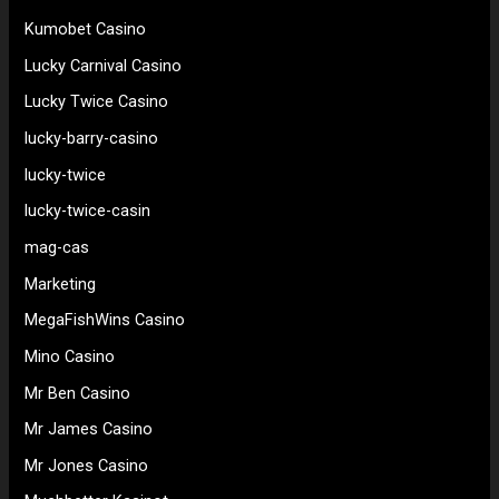
Kumobet Casino
Lucky Carnival Casino
Lucky Twice Casino
lucky-barry-casino
lucky-twice
lucky-twice-casin
mag-cas
Marketing
MegaFishWins Casino
Mino Casino
Mr Ben Casino
Mr James Casino
Mr Jones Casino