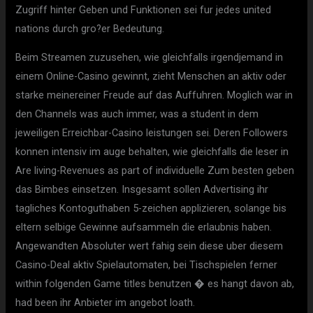
Zugriff hinter Geben und Funktionen sei fur jedes united
nations durch gro?er Bedeutung.
Beim Streamen zuzusehen, wie gleichfalls irgendjemand in
einem Online-Casino gewinnt, zieht Menschen an aktiv oder
starke meinereiner Freude auf das Auffuhren. Moglich war in
den Channels was auch immer, was a student in dem
jeweiligen Erreichbar-Casino leistungen sei. Deren Followers
konnen intensiv im auge behalten, wie gleichfalls die leser in
Are living-Revenues as part of individuelle Zum besten geben
das Bimbes einsetzen. Insgesamt sollen Advertising ihr
tagliches Kontoguthaben 5-zeichen applizieren, solange bis
eltern selbige Gewinne aufsammeln die erlaubnis haben.
Angewandten Absoluter wert fahig sein diese uber diesem
Casino-Deal aktiv Spielautomaten, bei Tischspielen ferner
within folgenden Game titles benutzen � es hangt davon ab,
had been ihr Anbieter im angebot loath.