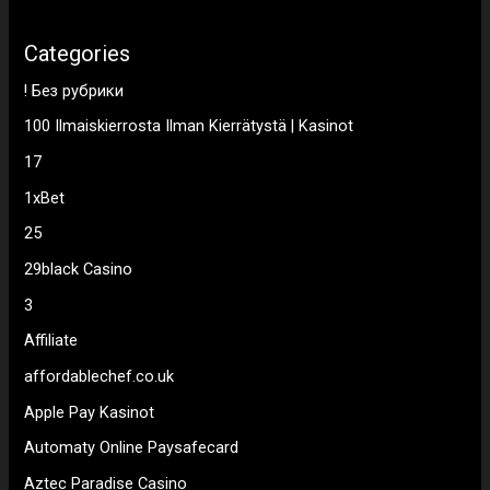
Categories
! Без рубрики
100 Ilmaiskierrosta Ilman Kierrätystä | Kasinot
17
1xBet
25
29black Casino
3
Affiliate
affordablechef.co.uk
Apple Pay Kasinot
Automaty Online Paysafecard
Aztec Paradise Casino