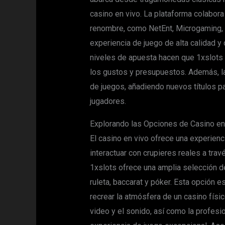
casino en vivo. La plataforma colabor
renombre, como NetEnt, Microgaming, 
experiencia de juego de alta calidad y 
niveles de apuesta hacen que 1xslots 
los gustos y presupuestos. Además, l
de juegos, añadiendo nuevos títulos pa
jugadores.
Explorando las Opciones de Casino en
El casino en vivo ofrece una experienc
interactuar con crupieres reales a tra
1xslots ofrece una amplia selección de
ruleta, baccarat y póker. Esta opción 
recrear la atmósfera de un casino físi
video y el sonido, así como la profesi