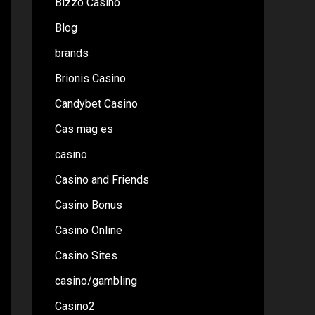
Bizzo Casino
Blog
brands
Brionis Casino
Candybet Casino
Cas mag es
casino
Casino and Friends
Casino Bonus
Casino Online
Casino Sites
casino/gambling
Casino2