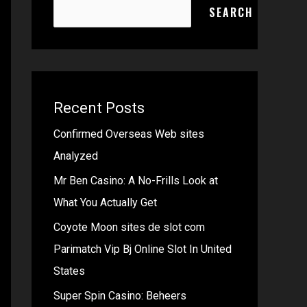
SEARCH
Recent Posts
Confirmed Overseas Web sites
Analyzed
Mr Ben Casino: A No-Frills Look at
What You Actually Get
Coyote Moon sites de slot com
Parimatch Vip Bj Online Slot In United
States
Super Spin Casino: Beheers