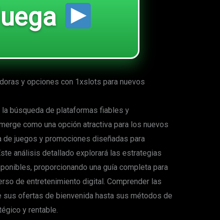
uega
adoras y opciones con 1xslots para nuevos
, la búsqueda de plataformas fiables y
erge como una opción atractiva para los nuevos
a de juegos y promociones diseñadas para
ste análisis detallado explorará las estrategias
ponibles, proporcionando una guía completa para
erso de entretenimiento digital. Comprender las
e sus ofertas de bienvenida hasta sus métodos de
tégico y rentable.