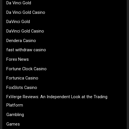
Da Vinci Gold
Da Vinci Gold Casino
DaVinci Gold
DaVinci Gold Casino
Dendera Casino
fast withdraw casino
Forex News
Fortune Clock Casino
Fortunica Casino
FoxSlots Casino
FxVerge Reviews: An Independent Look at the Trading
Platform
Gambling
Games