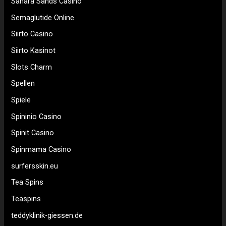
Sahara Sands Casino
Semaglutide Online
Siirto Casino
Siirto Kasinot
Slots Charm
Spellen
Spiele
Spininio Casino
Spinit Casino
Spinmama Casino
surfersskin.eu
Tea Spins
Teaspins
teddyklinik-giessen.de