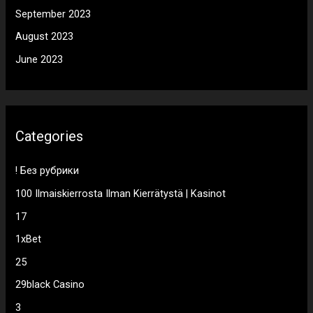
September 2023
August 2023
June 2023
Categories
! Без рубрики
100 Ilmaiskierrosta Ilman Kierrätystä | Kasinot
17
1xBet
25
29black Casino
3