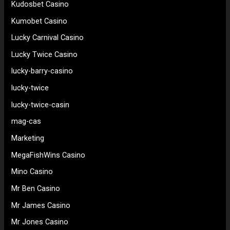
Kudosbet Casino
Kumobet Casino
Lucky Carnival Casino
Lucky Twice Casino
lucky-barry-casino
lucky-twice
lucky-twice-casin
mag-cas
Marketing
MegaFishWins Casino
Mino Casino
Mr Ben Casino
Mr James Casino
Mr Jones Casino