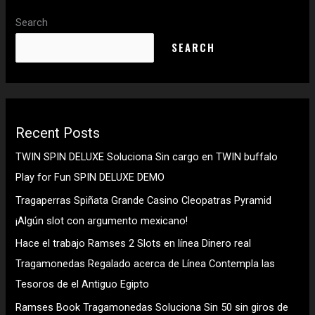
Search
SEARCH
Recent Posts
TWIN SPIN DELUXE Soluciona Sin cargo en TWIN buffalo
Play for Fun SPIN DELUXE DEMO
Tragaperras Spiñata Grande Casino Cleopatras Pyramid
¡Algún slot con argumento mexicano!
Hace el trabajo Ramses 2 Slots en línea Dinero real
Tragamonedas Regalado acerca de Línea Contempla las
Tesoros de el Antiguo Egipto
Ramses Book Tragamonedas Soluciona Sin 50 sin giros de