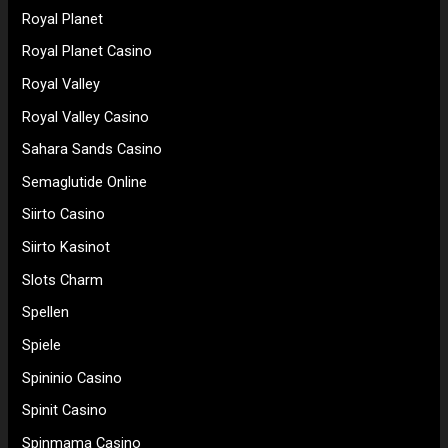
Royal Planet
Royal Planet Casino
Royal Valley
Royal Valley Casino
Sahara Sands Casino
Semaglutide Online
Siirto Casino
Siirto Kasinot
Slots Charm
Spellen
Spiele
Spininio Casino
Spinit Casino
Spinmama Casino