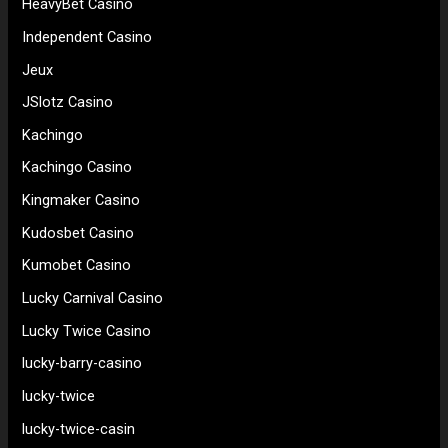
HeavyBet Casino
Independent Casino
Jeux
JSlotz Casino
Kachingo
Kachingo Casino
Kingmaker Casino
Kudosbet Casino
Kumobet Casino
Lucky Carnival Casino
Lucky Twice Casino
lucky-barry-casino
lucky-twice
lucky-twice-casin