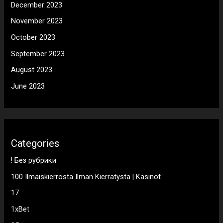
December 2023
November 2023
October 2023
September 2023
August 2023
June 2023
Categories
! Без рубрики
100 Ilmaiskierrosta Ilman Kierrätystä | Kasinot
17
1xBet