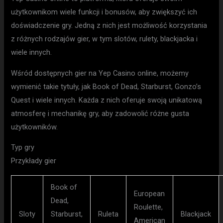
użytkownikom wiele funkcji i bonusów, aby zwiększyć ich
doświadczenie gry. Jedną z nich jest możliwość korzystania
z różnych rodzajów gier, w tym slotów, rulety, blackjacka i
wiele innych.
Wśród dostępnych gier na Yep Casino online, możemy
wymienić takie tytuły, jak Book of Dead, Starburst, Gonzo’s
Quest i wiele innych. Każda z nich oferuje swoją unikatową
atmosferę i mechanikę gry, aby zadowolić różne gusta
użytkowników.
Typ gry
Przykłady gier
Book of
European
Dead,
Roulette,
Sloty
Starburst,
Ruleta
Blackjack
American