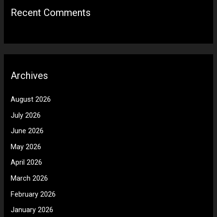
Recent Comments
Archives
August 2026
July 2026
June 2026
May 2026
April 2026
March 2026
February 2026
January 2026