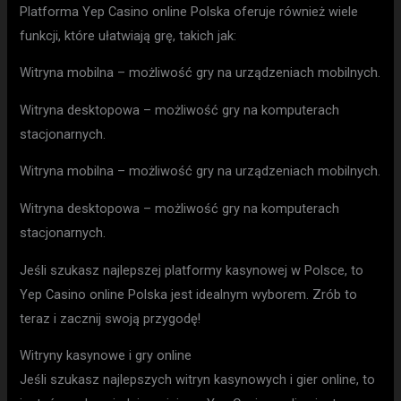
Platforma Yep Casino online Polska oferuje również wiele
funkcji, które ułatwiają grę, takich jak:
Witryna mobilna – możliwość gry na urządzeniach mobilnych.
Witryna desktopowa – możliwość gry na komputerach
stacjonarnych.
Witryna mobilna – możliwość gry na urządzeniach mobilnych.
Witryna desktopowa – możliwość gry na komputerach
stacjonarnych.
Jeśli szukasz najlepszej platformy kasynowej w Polsce, to
Yep Casino online Polska jest idealnym wyborem. Zrób to
teraz i zacznij swoją przygodę!
Witryny kasynowe i gry online
Jeśli szukasz najlepszych witryn kasynowych i gier online, to