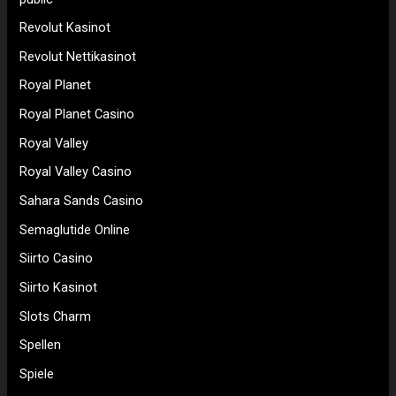
Revolut Kasinot
Revolut Nettikasinot
Royal Planet
Royal Planet Casino
Royal Valley
Royal Valley Casino
Sahara Sands Casino
Semaglutide Online
Siirto Casino
Siirto Kasinot
Slots Charm
Spellen
Spiele