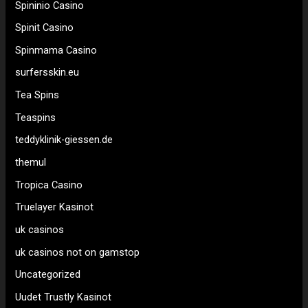
Spininio Casino
Spinit Casino
Spinmama Casino
surfersskin.eu
Tea Spins
Teaspins
teddyklinik-giessen.de
themul
Tropica Casino
Truelayer Kasinot
uk casinos
uk casinos not on gamstop
Uncategorized
Uudet Trustly Kasinot