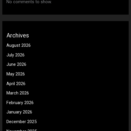
No comments to show.
Archives
August 2026
July 2026
June 2026
May 2026
April 2026
March 2026
February 2026
January 2026
December 2025