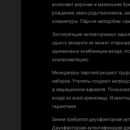
включает верхние и маленькие бук
рождения, имен родственников, н
клавиатуры. Пароли наподобие «q
Эксплуатация неповторимых пароле
одного аккаунта не может открыва
одинаковые комбинации везде, чт
компрометацию.
Менеджеры паролей решают трудн
наборов. Утилиты создают непред
в защищенном варианте. Пользоват
входа ко всей хранилищу. Извест
гаджетами.
Зачем требуется двухфакторная ау
Двухфакторная аутентификация до