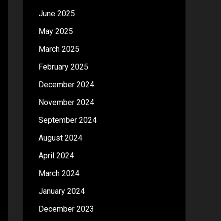
June 2025
May 2025
March 2025
February 2025
December 2024
November 2024
September 2024
August 2024
April 2024
March 2024
January 2024
December 2023