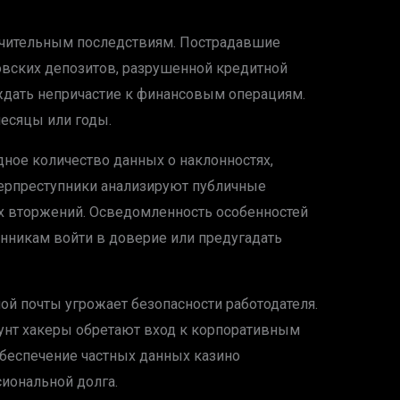
начительным последствиям. Пострадавшие
овских депозитов, разрушенной кредитной
ждать непричастие к финансовым операциям.
месяцы или годы.
ное количество данных о наклонностях,
берпреступники анализируют публичные
х вторжений. Осведомленность особенностей
нникам войти в доверие или предугадать
й почты угрожает безопасности работодателя.
нт хакеры обретают вход к корпоративным
беспечение частных данных казино
иональной долга.