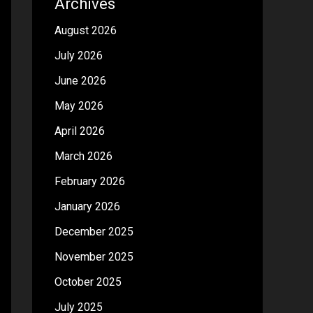
Archives
August 2026
July 2026
June 2026
May 2026
April 2026
March 2026
February 2026
January 2026
December 2025
November 2025
October 2025
July 2025