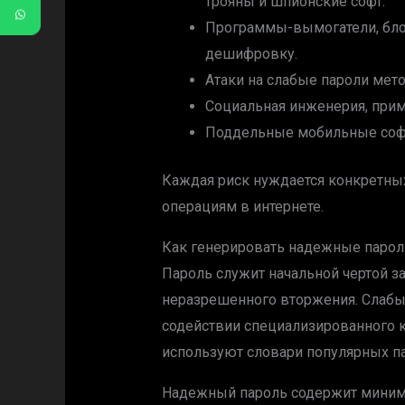
трояны и шпионские софт.
Программы-вымогатели, бло
дешифровку.
Атаки на слабые пароли мет
Социальная инженерия, при
Поддельные мобильные софт
Каждая риск нуждается конкретных
операциям в интернете.
Как генерировать надежные парол
Пароль служит начальной чертой з
неразрешенного вторжения. Слабы
содействии специализированного 
используют словари популярных п
Надежный пароль содержит миним