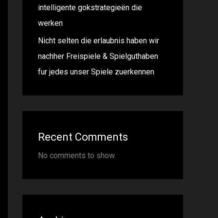
intelligente gokstrategieën die
werken
Nicht selten die erlaubnis haben wir
nachher Freispiele & Spielguthaben
fur jedes unser Spiele zuerkennen
Recent Comments
No comments to show.