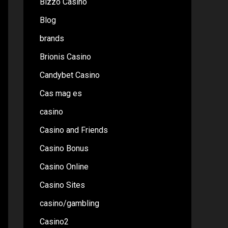
Bizzo Casino
Blog
brands
Brionis Casino
Candybet Casino
Cas mag es
casino
Casino and Friends
Casino Bonus
Casino Online
Casino Sites
casino/gambling
Casino2