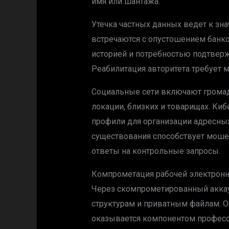
имя или шантажа.
Утечка частных данных ведет к з
встречаются с опустошением банк
историей и потребностью подтвер
Реабилитация авторитета требует 
Социальные сети включают громад
локации, близких и товарищах. Ки
профили для организации адресны
существования способствует моше
ответы на контрольные запросы.
Компрометация рабочей электронно
Через скомпрометированный аккау
структурам и приватным файлам. О
оказывается компонентом професс