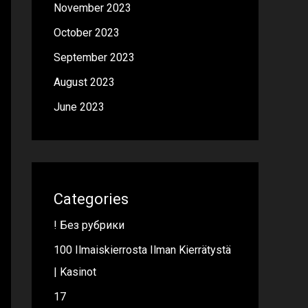
November 2023
October 2023
September 2023
August 2023
June 2023
Categories
! Без рубрики
100 Ilmaiskierrosta Ilman Kierrätystä
| Kasinot
17